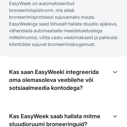
EasyWeek on automatiseeritud
broneerimisplatvorm, mis aitab
broneerimisprotsessi sujuvamaks muuta.
EasyWeekiga saad tõhusalt hallata stuudio ajakava,
vähendada automaatsete meeldetuletustega
mitteilmumisi, võtta vastu veebimakseid ja pakkuda
klientidele sujuvat broneerimiskogemust.
Kas saan EasyWeeki integreerida
oma olemasoleva veebilehe või
sotsiaalmeedia kontodega?
Jah, EasyWeek pakub lihtsat integratsiooni sinu
olemasoleva veebilehe ja sotsiaalmeedia
Kas EasyWeek saab hallata mitme
platvormidega. Nii saavad kliendid teha
stuudioruumi broneeringuid?
broneeringu otse sinu veebilehelt või