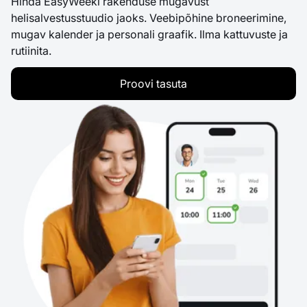
Hinda EasyWeeki rakenduse mugavust
helisalvestusstuudio jaoks. Veebipõhine broneerimine,
mugav kalender ja personali graafik. Ilma kattuvuste ja
rutiinita.
Proovi tasuta