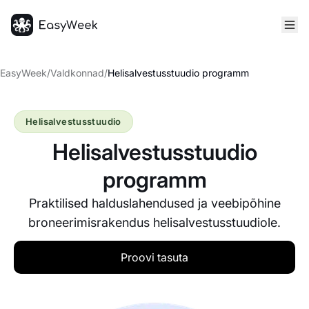
Avaleht
EasyWeek
/
Valdkonnad
/
Helisalvestusstuudio programm
Helisalvestusstuudio
Helisalvestusstuudio
programm
Praktilised halduslahendused ja veebipõhine
broneerimisrakendus helisalvestusstuudiole.
Proovi tasuta