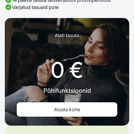
14 päeva tasuta täisversiooni prooviperioodi
Varjatud tasusid pole
Alati tasuta
0 €
Põhifunktsioonid
Alusta kohe