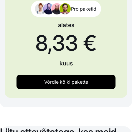
Pro paketid
alates
8,33 €
kuus
Võrdle kõiki pakette
Liitu ettevõtetega, kes meid