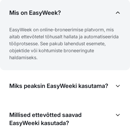
Mis on EasyWeek?
EasyWeek on online-broneerimise platvorm, mis
aitab ettevõtetel tõhusalt hallata ja automatiseerida
tööprotsesse. See pakub lahendust esemete,
objektide või kohtumiste broneeringute
haldamiseks.
Miks peaksin EasyWeeki kasutama?
EasyWeek aitab broneerimisprotsesse sujuvamaks
muuta, vähendada käsitööd ja optimeerida sinu
Millised ettevõtted saavad
tegevust. See aitab paremini hallata ressursse,
EasyWeeki kasutada?
parandada klienditeenindust ja lõppkokkuvõttes