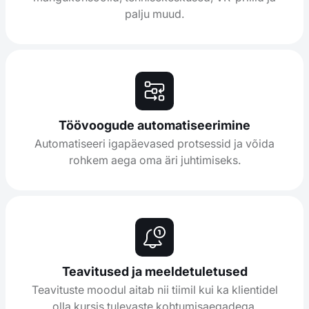
palju muud.
Töövoogude automatiseerimine
Automatiseeri igapäevased protsessid ja võida
rohkem aega oma äri juhtimiseks.
Teavitused ja meeldetuletused
Teavituste moodul aitab nii tiimil kui ka klientidel
olla kursis tulevaste kohtumisaegadega.