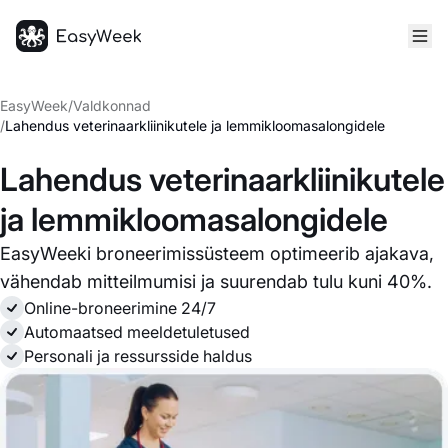
Avaleht
EasyWeek
/
Valdkonnad
/
Lahendus veterinaarkliinikutele ja lemmikloomasalongidele
Lahendus veterinaarkliinikutele
ja lemmikloomasalongidele
EasyWeeki broneerimissüsteem optimeerib ajakava,
vähendab mitteilmumisi ja suurendab tulu kuni 40%.
Online-broneerimine 24/7
Automaatsed meeldetuletused
Personali ja ressursside haldus