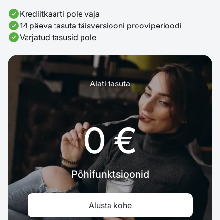
Krediitkaarti pole vaja
14 päeva tasuta täisversiooni prooviperioodi
Varjatud tasusid pole
Alati tasuta
0 €
Põhifunktsioonid
Alusta kohe