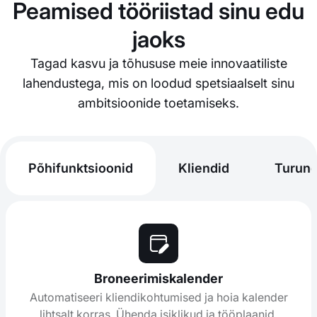
Peamised tööriistad sinu edu
jaoks
Tagad kasvu ja tõhususe meie innovaatiliste
lahendustega, mis on loodud spetsiaalselt sinu
ambitsioonide toetamiseks.
Põhifunktsioonid
Kliendid
Turun
Broneerimiskalender
Automatiseeri kliendikohtumised ja hoia kalender
lihtsalt korras. Ühenda isiklikud ja tööplaanid.