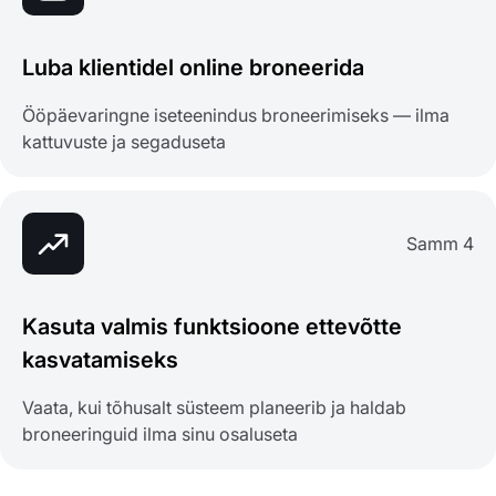
Luba klientidel online broneerida
Ööpäevaringne iseteenindus broneerimiseks — ilma
kattuvuste ja segaduseta
Samm 4
Kasuta valmis funktsioone ettevõtte
kasvatamiseks
Vaata, kui tõhusalt süsteem planeerib ja haldab
broneeringuid ilma sinu osaluseta