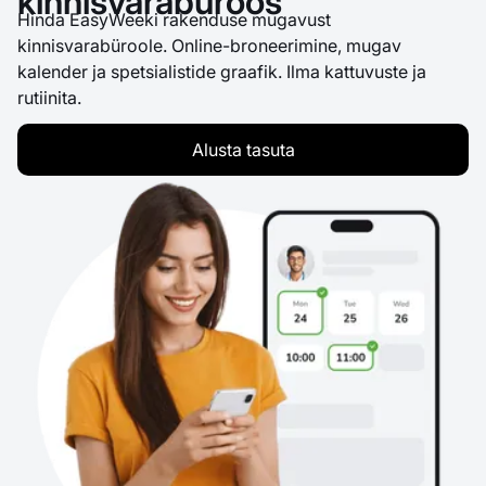
kinnisvarabüroos
Hinda EasyWeeki rakenduse mugavust
kinnisvarabüroole. Online-broneerimine, mugav
kalender ja spetsialistide graafik. Ilma kattuvuste ja
rutiinita.
Alusta tasuta