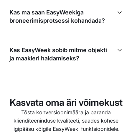
Jah, EasyWeeki saab sujuvalt integreerida sinu
olemasoleva veebisaidiga. Saad lihtsalt lisada nupu
Kas ma saan EasyWeekiga
„Broneeri kohe“, mis võimaldab klientidel teha
broneerimisprotsessi kohandada?
broneeringuid otse.
Muidugi. EasyWeeki platvorm on kohandatav: saad
määrata broneerimiseks saadaval olevad ajad,
Kas EasyWeek sobib mitme objekti
kohtumiste kestuse ning isikupärastada
ja maakleri haldamiseks?
broneerimisvormi, et koguda klientidelt vajalikku
infot.
Jah, EasyWeek on loodud igas suuruses
ettevõtetele. Saad hallata mitut objekti ja maaklerit,
kellel kõigil on oma graafik ja saadavus. See
lihtsustab kõigi kohtumiste jälgimist ühes kohas.
Kasvata oma äri võimekust
Tõsta konversioonimäära ja paranda
klienditeeninduse kvaliteeti, saades kohese
ligipääsu kõigile EasyWeeki funktsioonidele.