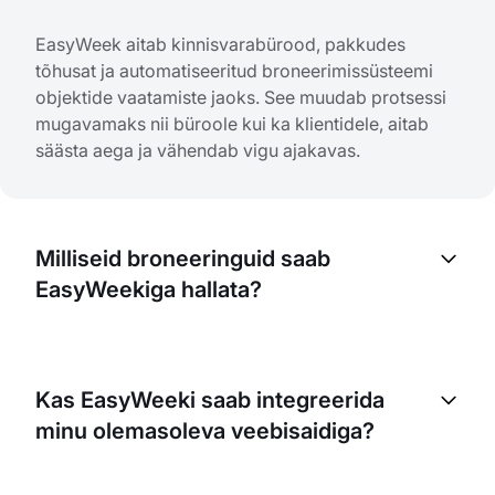
EasyWeek aitab kinnisvarabürood, pakkudes
tõhusat ja automatiseeritud broneerimissüsteemi
objektide vaatamiste jaoks. See muudab protsessi
mugavamaks nii büroole kui ka klientidele, aitab
säästa aega ja vähendab vigu ajakavas.
Milliseid broneeringuid saab
EasyWeekiga hallata?
EasyWeek on universaalne ja võimaldab hallata
erinevaid broneeringutüüpe, sh kinnisvara
Kas EasyWeeki saab integreerida
vaatamisi, konsultatsioone, kohtumisi maakleritega
minu olemasoleva veebisaidiga?
ning mis tahes muud teenust, mida sinu büroo
pakub.