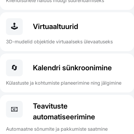
Kliendisuhete haldus müügi suurendamiseks
🕹️
Virtuaaltuurid
3D-mudelid objektide virtuaalseks ülevaatuseks
🔄
Kalendri sünkroonimine
Külastuste ja kohtumiste planeerimine ning jälgimine
Teavituste
📧
automatiseerimine
Automaatne sõnumite ja pakkumiste saatmine