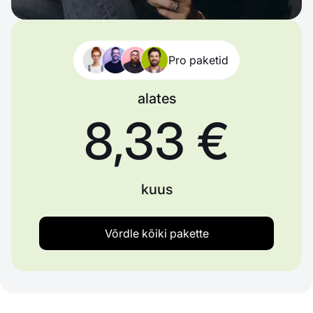
Pro paketid
alates
8,33 €
kuus
Võrdle kõiki pakette