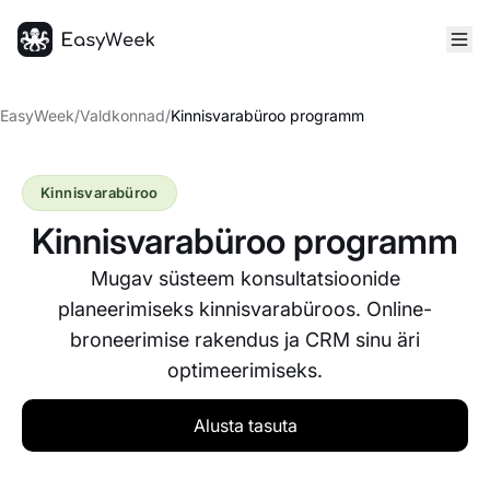
Avaleht
EasyWeek
/
Valdkonnad
/
Kinnisvarabüroo programm
Kinnisvarabüroo
Kinnisvarabüroo programm
Mugav süsteem konsultatsioonide
planeerimiseks kinnisvarabüroos. Online-
broneerimise rakendus ja CRM sinu äri
optimeerimiseks.
Alusta tasuta