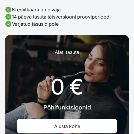
Krediitkaarti pole vaja
14 päeva tasuta täisversiooni prooviperioodi
Varjatud tasusid pole
Alati tasuta
0 €
Põhifunktsioonid
Alusta kohe