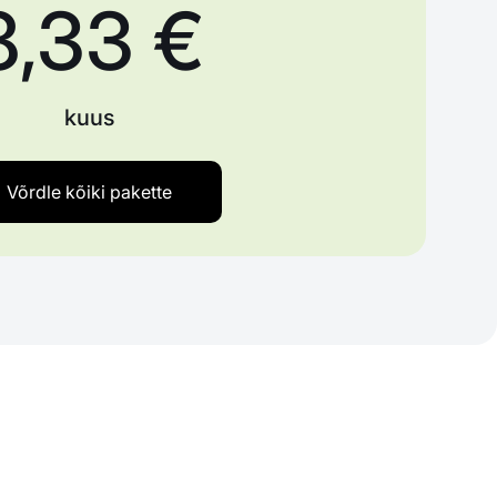
8,33 €
kuus
Võrdle kõiki pakette