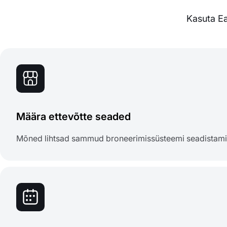
Kasuta Ea
Määra ettevõtte seaded
Mõned lihtsad sammud broneerimissüsteemi seadistam