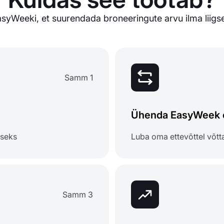
syWeeki, et suurendada broneeringute arvu ilma liigs
Samm 1
Ühenda EasyWeek o
iseks
Luba oma ettevõttel võtta
Samm 3