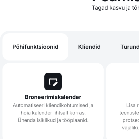
Tagad kasvu ja tõh
Põhifunktsioonid
Kliendid
Turun
Broneerimiskalender
Automatiseeri kliendikohtumised ja
Lisa 
hoia kalender lihtsalt korras.
teenuste
Ühenda isiklikud ja tööplaanid.
protsed
vajalik