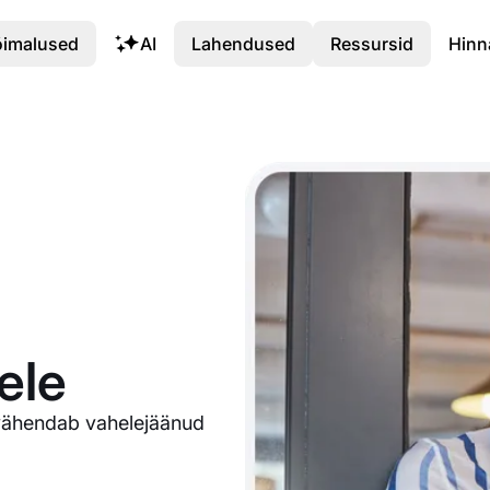
õimalused
AI
Lahendused
Ressursid
Hinn
ele
vähendab vahelejäänud