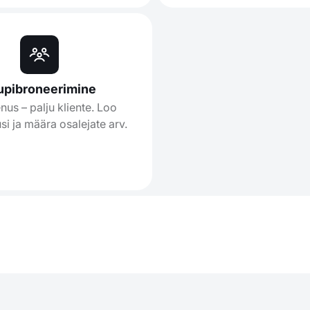
upibroneerimine
nus – palju kliente. Loo
usi ja määra osalejate arv.