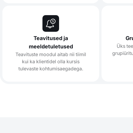
Teavitused ja
Gr
Üks tee
meeldetuletused
grupiürit
Teavituste moodul aitab nii tiimil
kui ka klientidel olla kursis
tulevaste kohtumisaegadega.