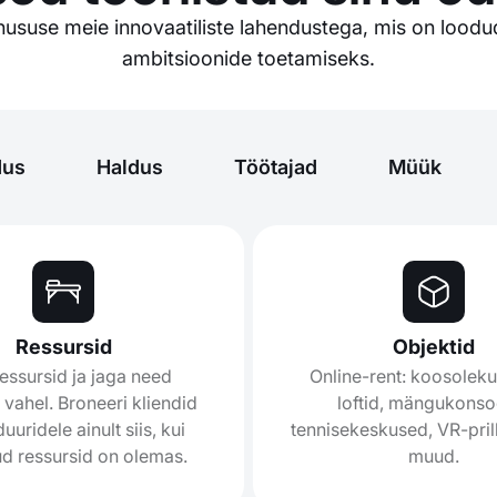
ususe meie innovaatiliste lahendustega, mis on loodud
ambitsioonide toetamiseks.
dus
Haldus
Töötajad
Müük
Ressursid
Objektid
ressursid ja jaga need
Online-rent: koosolek
 vahel. Broneeri kliendid
loftid, mängukonso
uuridele ainult siis, kui
tennisekeskused, VR-prill
ud ressursid on olemas.
muud.