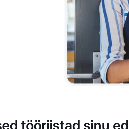
ed tööriistad sinu ed