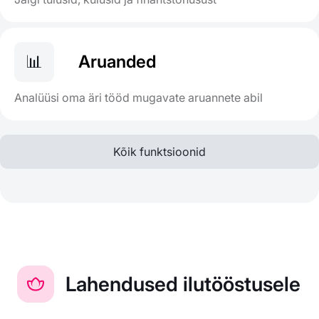
📊
Aruanded
Analüüsi oma äri tööd mugavate aruannete abil
Kõik funktsioonid
Lahendused ilutööstusele