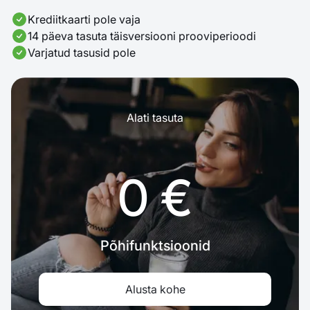
Krediitkaarti pole vaja
14 päeva tasuta täisversiooni prooviperioodi
Varjatud tasusid pole
Alati tasuta
0 €
Põhifunktsioonid
Alusta kohe