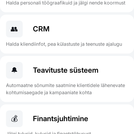
Halda personali töögraafikuid ja jälgi nende koormust
👥
CRM
Halda kliendiinfot, pea külastuste ja teenuste ajalugu
🔔
Teavituste süsteem
Automaatne sõnumite saatmine klientidele lähenevate
kohtumisaegade ja kampaaniate kohta
💰
Finantsjuhtimine
Jälgi tulusid, kulusid ja finantstõhusust