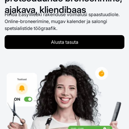
ajakava, kliendibaas
Hinda EasyWeeki rakenduse võimalusi spaastuudiole.
Online-broneerimine, mugav kalender ja salongi
spetsialistide töögraafik.
Alusta tasuta