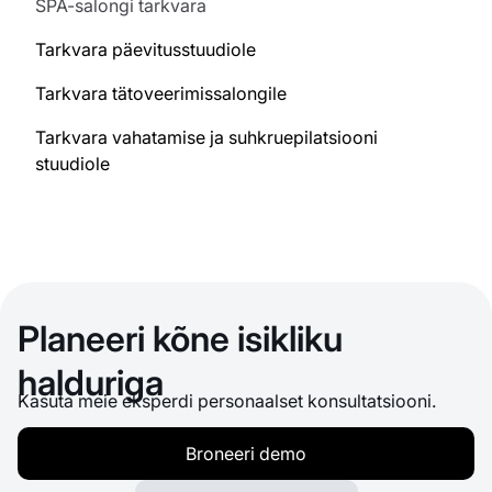
SPA-salongi tarkvara
Tarkvara päevitusstuudiole
Tarkvara tätoveerimissalongile
Tarkvara vahatamise ja suhkruepilatsiooni
stuudiole
Planeeri kõne isikliku
halduriga
Kasuta meie eksperdi personaalset konsultatsiooni.
Broneeri demo