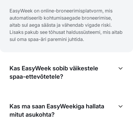
EasyWeek on online-broneerimisplatvorm, mis
automatiseerib kohtumisaegade broneerimise,
aitab sul aega säästa ja vähendab vigade riski.
Lisaks pakub see tõhusat haldussüsteemi, mis aitab
sul oma spaa-äri paremini juhtida.
Kas EasyWeek sobib väikestele
spaa-ettevõtetele?
Jah. EasyWeek on loodud igas suuruses
ettevõtetele. See on kasulik ka väikestele spaa-
Kas ma saan EasyWeekiga hallata
ettevõtetele, sest aitab kohtumisaegu tõhusalt
mitut asukohta?
hallata, tööd optimeerida ja automatiseerida
ülesandeid, mis säästavad aega ja ressursse.
Jah, EasyWeek toetab mitme asukohaga