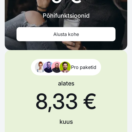
Põhifunktsioonid
Alusta kohe
Pro paketid
alates
8,33 €
kuus