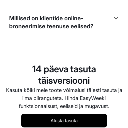
Jah, EasyWeeki klientide broneerimise programm
võimaldab importida olemasoleva
Millised on klientide online-
kliendiandmebaasi. Klientide online-broneerimise
broneerimise teenuse eelised?
teenus toetab kiiret importi ja eksporti igal ajal.
Klientide online-broneerimise teenus pakub: tasuta
klientide broneerimise programmi, klientide
broneerimise rakendust, elektroonilist andmebaasi,
klientide broneerimist veebilehe kaudu,
14 päeva tasuta
broneeringute automatiseerimist ja ajakava haldust
ühes kohas.
täisversiooni
Kasuta kõiki meie toote võimalusi täiesti tasuta ja
ilma piiranguteta. Hinda EasyWeeki
funktsionaalsust, eeliseid ja mugavust.
Alusta tasuta