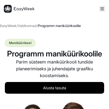
Avaleht
EasyWeek
/
Valdkonnad
/
Programm maniküürikoolile
Maniküürikool
Programm maniküürikoolile
Parim süsteem maniküürikooli tundide
planeerimiseks ja juhendajate graafiku
koostamiseks.
Alusta tasuta