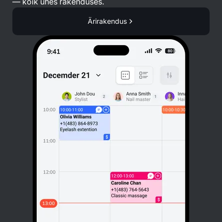
— kõik ühes rakenduses.
Ärirakendus