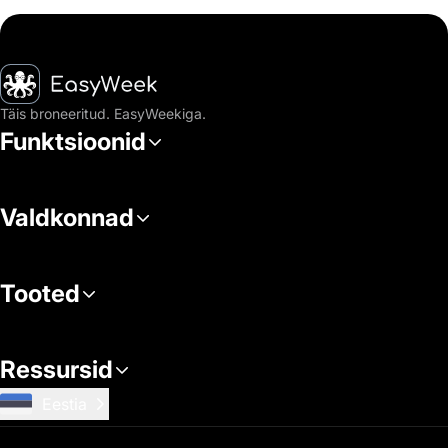
Avaleht
Täis broneeritud. EasyWeekiga.
Funktsioonid
Valdkonnad
Tooted
Ressursid
Eestia