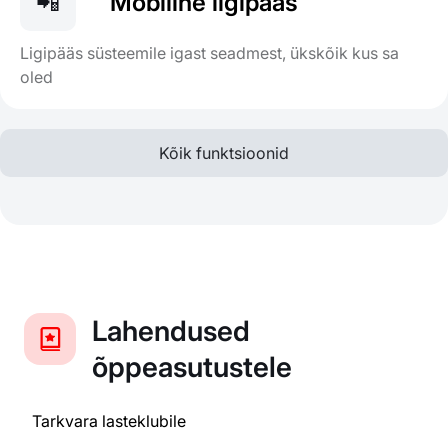
📲
Mobiilne ligipääs
Ligipääs süsteemile igast seadmest, ükskõik kus sa
oled
Kõik funktsioonid
Lahendused
õppeasutustele
Tarkvara lasteklubile