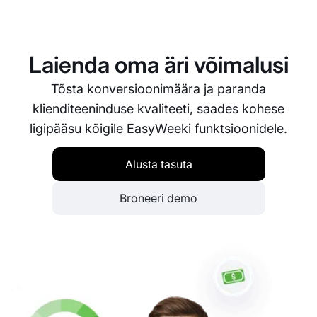
Turvalisus on EasyWeeki prioriteet. Kasutame
kaasaegseid turvameetmeid, et tagada sinu
andmete ning sinu õppijate andmete kaitstus ja
konfidentsiaalsus igal ajal.
Laienda oma äri võimalusi
Tõsta konversioonimäära ja paranda
klienditeeninduse kvaliteeti, saades kohese
ligipääsu kõigile EasyWeeki funktsioonidele.
Alusta tasuta
Broneeri demo