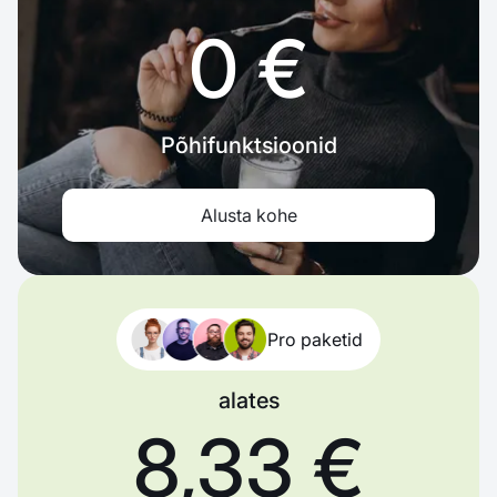
0 €
Põhifunktsioonid
Alusta kohe
Pro paketid
alates
8,33 €