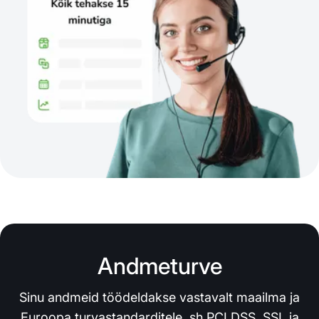
Andmeturve
Sinu andmeid töödeldakse vastavalt maailma ja
Euroopa turvastandarditele, sh PCI DSS, SSL ja