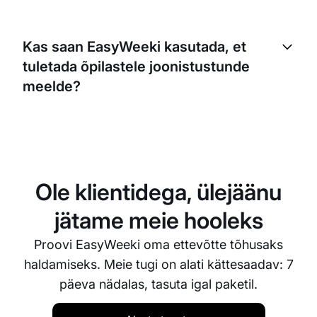
EasyWeek integreerub erinevate
makselahendustega, võimaldades klientidel
Kas saan EasyWeeki kasutada, et
broneerimise ajal veebis tasuda. See teeb protsessi
tuletada õpilastele joonistustunde
klientidele mugavamaks ja tagab, et saad maksed
õigeaegselt kätte.
meelde?
Jah, EasyWeekil on automatiseeritud
meeldetuletuste süsteem. Saad seadistada
meeldetuletused õpilastele e-posti või SMS-i teel,
vähendades tundidest puudumise tõenäosust.
Ole klientidega, ülejäänu
jätame meie hooleks
Proovi EasyWeeki oma ettevõtte tõhusaks
haldamiseks. Meie tugi on alati kättesaadav: 7
päeva nädalas, tasuta igal paketil.