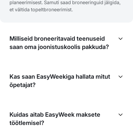
planeerimisest. Samuti saad broneeringuid jälgida,
et vältida topeltbroneerimist.
Milliseid broneeritavaid teenuseid
saan oma joonistuskoolis pakkuda?
Saad pakkuda erinevaid broneeritavaid teenuseid,
näiteks individuaaltunde, grupitunde, töötubasid või
Kas saan EasyWeekiga hallata mitut
kunstitarvete renti. Broneeritavaid teenuseid saad
õpetajat?
seadistada vastavalt oma ettevõtte vajadustele.
Jah, EasyWeek võimaldab hallata mitme õpetaja
graafikuid. Saad määrata kindlad broneeritavad
Kuidas aitab EasyWeek maksete
teenused konkreetsetele õpetajatele ja hallata
töötlemisel?
nende saadavust.