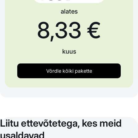
alates
8,33 €
kuus
Võrdle kõiki pakette
Liitu ettevõtetega, kes meid
usaldavad