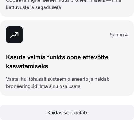
Ööpäevaringne iseteenindus broneerimiseks — ilma
kattuvuste ja segaduseta
Samm 4
Kasuta valmis funktsioone ettevõtte
kasvatamiseks
Vaata, kui tõhusalt süsteem planeerib ja haldab
broneeringuid ilma sinu osaluseta
Kuidas see töötab