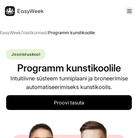
Avaleht
EasyWeek
/
Valdkonnad
/
Programm kunstikoolile
Joonistuskool
Programm kunstikoolile
Intuitiivne süsteem tunniplaani ja broneerimise
automatiseerimiseks kunstikoolis.
Proovi tasuta