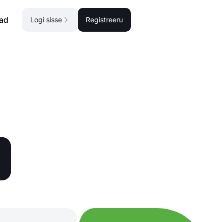
ad
Logi sisse
Registreeru