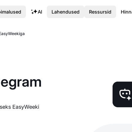
õimalused
AI
Lahendused
Ressursid
Hinn
 EasyWeekiga
legram
miseks EasyWeeki