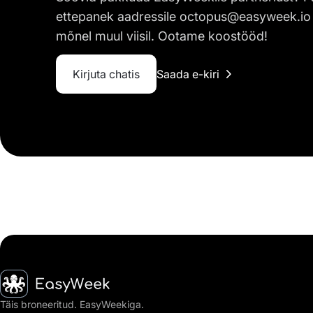
ettepanek aadressile octopus@easyweek.io
mõnel muul viisil. Ootame koostööd!
Kirjuta chatis
Saada e-kiri
Avaleht
Täis broneeritud. EasyWeekiga.