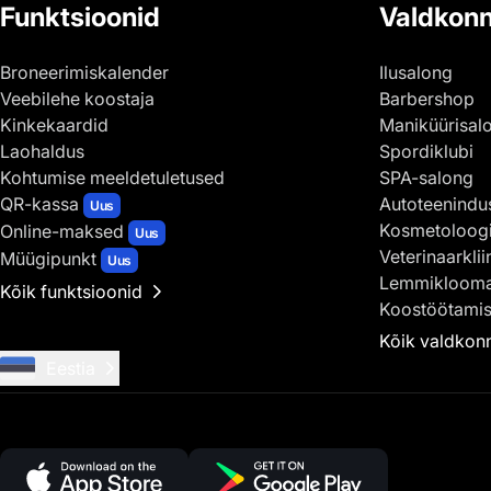
Funktsioonid
Valdkon
Broneerimiskalender
Ilusalong
Veebilehe koostaja
Barbershop
Kinkekaardid
Maniküürisal
Laohaldus
Spordiklubi
Kohtumise meeldetuletused
SPA-salong
QR-kassa
Autoteenindu
Uus
Kosmetoloog
Online-maksed
Uus
Veterinaarklii
Müügipunkt
Uus
Lemmiklooma
Kõik funktsioonid
Koostöötami
Kõik valdkon
Eestia