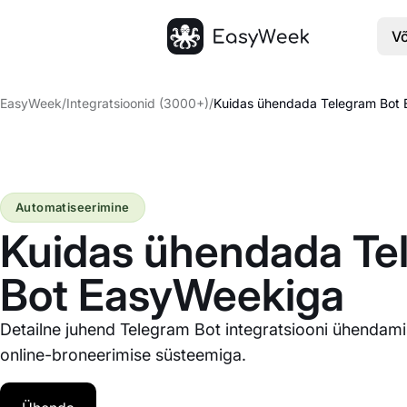
V
Avaleht
EasyWeek
/
Integratsioonid (3000+)
/
Kuidas ühendada Telegram Bot
Automatiseerimine
Kuidas ühendada Te
Bot EasyWeekiga
Detailne juhend Telegram Bot integratsiooni ühenda
online-broneerimise süsteemiga.