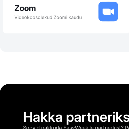
Zoom
Videokoosolekud Zoomi kaudu
Hakka partnerik
Soovid pakkuda EasyWeekile partnerlust? P