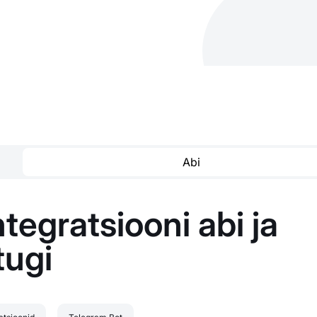
Abi
tegratsiooni abi ja
tugi