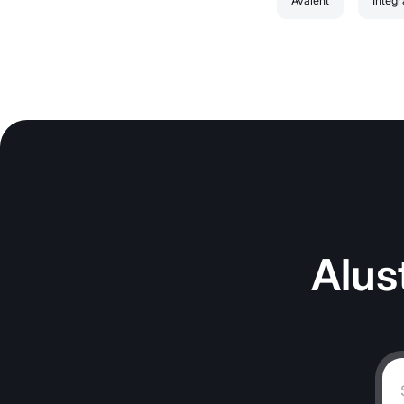
Avaleht
Integr
Alus