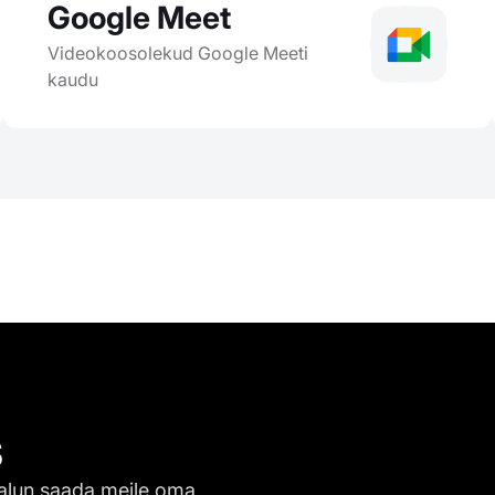
Google Meet
Videokoosolekud Google Meeti
kaudu
s
alun saada meile oma