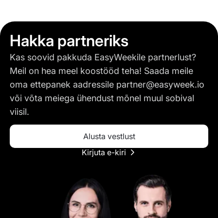
Hakka partneriks
Kas soovid pakkuda EasyWeekile partnerlust?
Meil on hea meel koostööd teha! Saada meile
oma ettepanek aadressile partner@easyweek.io
või võta meiega ühendust mõnel muul sobival
viisil.
Alusta vestlust
Kirjuta e-kiri