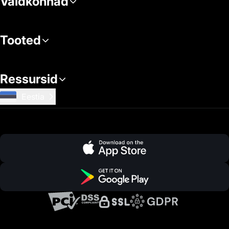
Valdkonnad
Tooted
Ressursid
Eestia