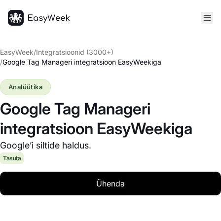
Avaleht
EasyWeek
/
Integratsioonid (3000+)
/
Google Tag Manageri integratsioon EasyWeekiga
Analüütika
Google Tag Manageri
integratsioon EasyWeekiga
Google’i siltide haldus.
Tasuta
Ühenda