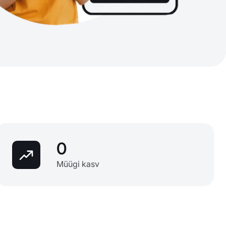
0
Müügi kasv