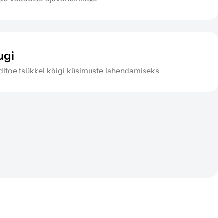
ugi
nditoe tsükkel kõigi küsimuste lahendamiseks