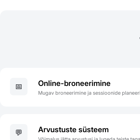
Online-broneerimine
📅
Mugav broneerimine ja sessioonide planeer
Arvustuste süsteem
💬
Võimalus jätta arvustusi ja lugeda teiste tag