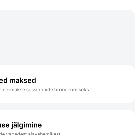
a
sed maksed
nline-makse sessioonide broneerimiseks
se jälgimine
ade vabadest ajavahemikest