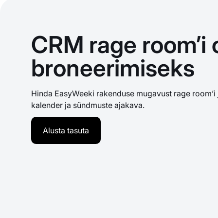
CRM rage room’i 
broneerimiseks
Hinda EasyWeeki rakenduse mugavust rage room’i 
kalender ja sündmuste ajakava.
Alusta tasuta