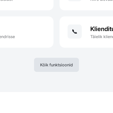
Kliendit
📞
endrisse
Täielik klie
Kõik funktsioonid