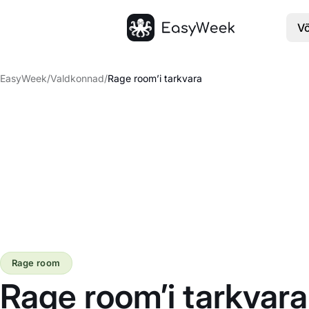
V
Avaleht
EasyWeek
/
Valdkonnad
/
Rage room’i tarkvara
Rage room
Rage room’i tarkvara