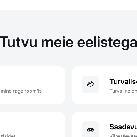
Tutvu meie eelisteg
Turvali
💳
imine rage room’is
Turvaline o
Saadavu
👁️
asisidet
Kiire üleva