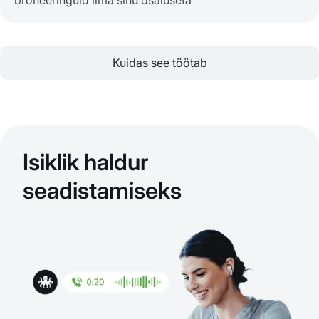
broneeringuid ilma sinu osaluseta
Kuidas see töötab
Isiklik haldur
seadistamiseks