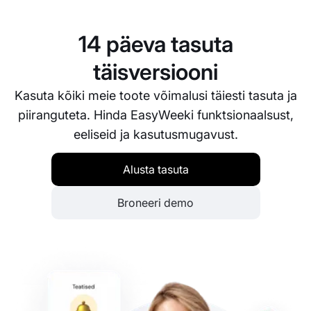
lahendada kõik probleemid ja vastata küsimustele
nii kiiresti kui võimalik.
14 päeva tasuta
täisversiooni
Kasuta kõiki meie toote võimalusi täiesti tasuta ja
piiranguteta. Hinda EasyWeeki funktsionaalsust,
eeliseid ja kasutusmugavust.
Alusta tasuta
Broneeri demo