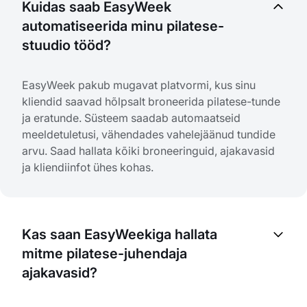
Kuidas saab EasyWeek
automatiseerida minu pilatese-
stuudio tööd?
EasyWeek pakub mugavat platvormi, kus sinu
kliendid saavad hõlpsalt broneerida pilatese-tunde
ja eratunde. Süsteem saadab automaatseid
meeldetuletusi, vähendades vahelejäänud tundide
arvu. Saad hallata kõiki broneeringuid, ajakavasid
ja kliendiinfot ühes kohas.
Kas saan EasyWeekiga hallata
mitme pilatese-juhendaja
ajakavasid?