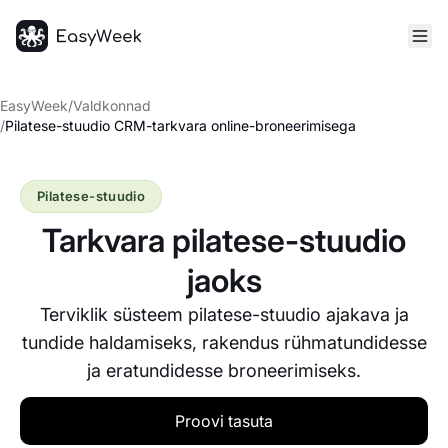
Avaleht
EasyWeek
/
Valdkonnad
/
Pilatese-stuudio CRM-tarkvara online-broneerimisega
Pilatese-stuudio
Tarkvara pilatese-stuudio
jaoks
Terviklik süsteem pilatese-stuudio ajakava ja
tundide haldamiseks, rakendus rühmatundidesse
ja eratundidesse broneerimiseks.
Proovi tasuta