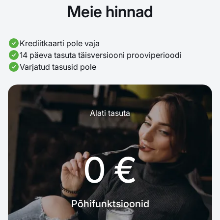
Meie hinnad
Krediitkaarti pole vaja
14 päeva tasuta täisversiooni prooviperioodi
Varjatud tasusid pole
Alati tasuta
0 €
Põhifunktsioonid