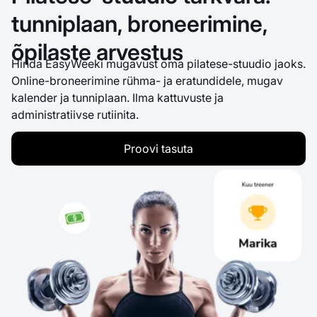
tunniplaan, broneerimine,
õpilaste arvestus
Hinda EasyWeeki mugavust oma pilatese-stuudio jaoks.
Online-broneerimine rühma- ja eratundidele, mugav
kalender ja tunniplaan. Ilma kattuvuste ja
administratiivse rutiinita.
Proovi tasuta