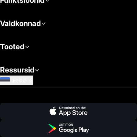
Funktsioonid
Valdkonnad
Tooted
Ressursid
Eestia