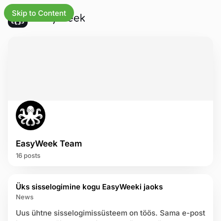
Skip to Content
 uuendused
tele
ehele
ad
EasyWeek Team
alused
16 posts
tusharud
P
Üks sisselogimine kogu EasyWeeki jaoks
o
eskus
News
s
t
Uus ühtne sisselogimissüsteem on töös. Sama e-post
uleht
s