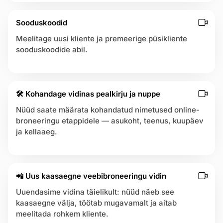
Sooduskoodid
Meelitage uusi kliente ja premeerige püsikliente
sooduskoodide abil.
🛠 Kohandage vidinas pealkirju ja nuppe
Nüüd saate määrata kohandatud nimetused online-
broneeringu etappidele — asukoht, teenus, kuupäev
ja kellaaeg.
📲 Uus kaasaegne veebibroneeringu vidin
Uuendasime vidina täielikult: nüüd näeb see
kaasaegne välja, töötab mugavamalt ja aitab
meelitada rohkem kliente.