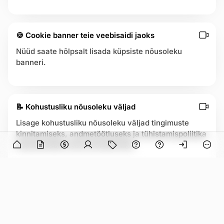
🍪 Cookie banner teie veebisaidi jaoks
Nüüd saate hõlpsalt lisada küpsiste nõusoleku
banneri.
📝 Kohustusliku nõusoleku väljad
Lisage kohustusliku nõusoleku väljad tingimuste
kinnitamiseks, andmetöötluseks ja tühistamispoliitika
n in
nõustumiseks enne broneerimist.
O
p
e
n
a
📈 Vidin 2.0 — loodud müügiks
p
Oleme täiustanud vidina iga detaili, et suurendada
o
p
teie müüki.