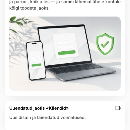
ja parool, kõik alles — ja samm lähemal ühele kontole
b
kõigi toodete jaoks.
y
E
streeru
a
s
y
W
e
e
k
T
e
a
m
Uuendatud jaotis «Kliendid»
Uus disain ja laiendatud võimalused.